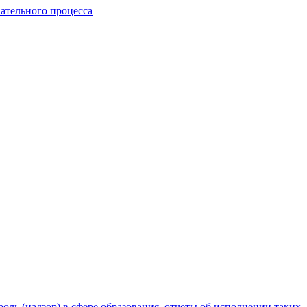
ательного процесса
ль (надзор) в сфере образования, отчеты об исполнении таких