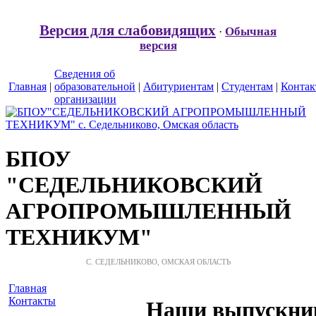
Версия для слабовидящих
Обычная
·
версия
Сведения об
Главная
|
образовательной
|
Абитуриентам
|
Студентам
|
Конта
организации
БПОУ
"СЕДЕЛЬНИКОВСКИЙ
АГРОПРОМЫШЛЕННЫЙ
ТЕХНИКУМ"
С. СЕДЕЛЬНИКОВО, ОМСКАЯ ОБЛАСТЬ
Главная
Контакты
Наши выпускни