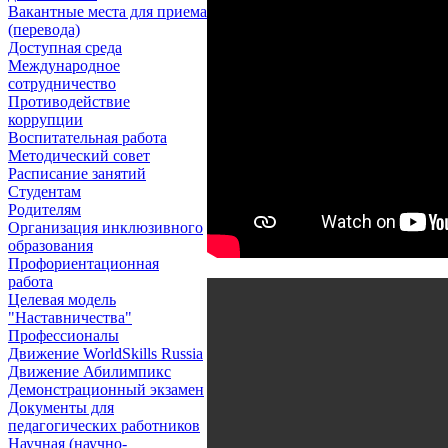
Вакантные места для приема
(перевода)
Доступная среда
Международное
сотрудничество
Противодействие
коррупции
Воспитательная работа
Методический совет
Расписание занятий
Студентам
Родителям
Организация инклюзивного
образования
Профориентационная
работа
Целевая модель
"Наставничества"
Профессионалы
Движение WorldSkills Russia
Движение Абилимпикс
Демонстрационный экзамен
Документы для
педагогических работников
Научная (научно-