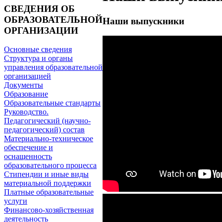
СВЕДЕНИЯ ОБ
ОБРАЗОВАТЕЛЬНОЙ
Наши выпускники
ОРГАНИЗАЦИИ
Основные сведения
Структура и органы
управления образовательной
организацией
Документы
Образование
Образовательные стандарты
Руководство.
Педагогический (научно-
педагогический) состав
Материально-техническое
обеспечение и
оснащенность
образовательного процесса
Стипендии и иные виды
материальной поддержки
Платные образовательные
услуги
Финансово-хозяйственная
деятельность