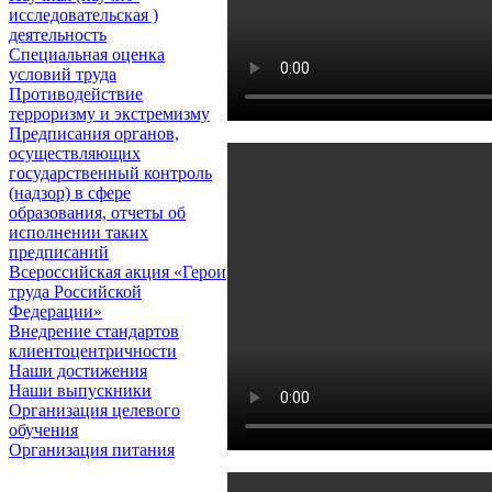
исследовательская )
деятельность
Специальная оценка
условий труда
Противодействие
терроризму и экстремизму
Предписания органов,
осуществляющих
государственный контроль
(надзор) в сфере
образования, отчеты об
исполнении таких
предписаний
Всероссийская акция «Герои
труда Российской
Федерации»
Внедрение стандартов
клиентоцентричности
Наши достижения
Наши выпускники
Организация целевого
обучения
Организация питания