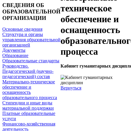
СВЕДЕНИЯ ОБ
техническое
ОБРАЗОВАТЕЛЬНОЙ
обеспечение и
ОРГАНИЗАЦИИ
оснащенность
Основные сведения
Структура и органы
образовательног
управления образовательной
организацией
процесса
Документы
Образование
Образовательные стандарты
Кабинет гуманитарных дисципл
Руководство.
Педагогический (научно-
педагогический) состав
Материально-техническое
обеспечение и
Вернуться
оснащенность
образовательного процесса
Стипендии и иные виды
материальной поддержки
Платные образовательные
услуги
Финансово-хозяйственная
деятельность