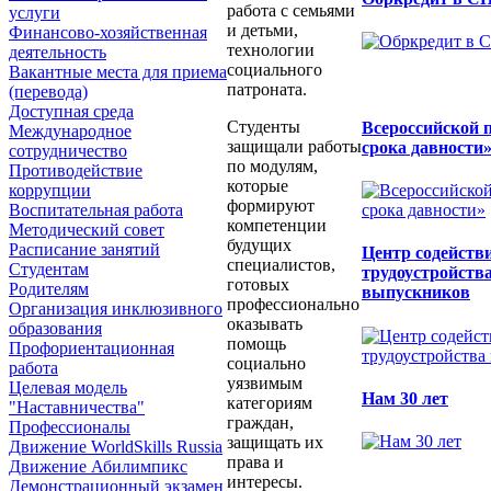
работа с семьями
услуги
и детьми,
Финансово-хозяйственная
технологии
деятельность
социального
Вакантные места для приема
патроната.
(перевода)
Доступная среда
Студенты
Всероссийской 
Международное
защищали работы
срока давности
сотрудничество
по модулям,
Противодействие
которые
коррупции
формируют
Воспитательная работа
компетенции
Методический совет
будущих
Расписание занятий
Центр содейств
специалистов,
Студентам
трудоустройств
готовых
Родителям
выпускников
профессионально
Организация инклюзивного
оказывать
образования
помощь
Профориентационная
социально
работа
уязвимым
Целевая модель
Нам 30 лет
категориям
"Наставничества"
граждан,
Профессионалы
защищать их
Движение WorldSkills Russia
права и
Движение Абилимпикс
интересы.
Демонстрационный экзамен