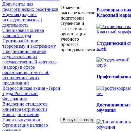
Документы для
Отмечено
педагогических работников
Разговоры о ва
высокое качество
Научная (научно-
Классный мара
подготовки
исследовательская )
студентов и
деятельность
эффективная
Специальная оценка
организация
условий труда
учебного
Противодействие
Студенческий 
процесса
терроризму и экстремизму
клуб
преподавателями.
Предписания органов,
осуществляющих
государственный контроль
(надзор) в сфере
образования, отчеты об
Профтехобразова
исполнении таких
предписаний
Всероссийская акция «Герои
труда Российской
Федерации»
Внедрение стандартов
Дистанционные
клиентоцентричности
обучения
Наши достижения
Наши выпускники
Организация целевого
обучения