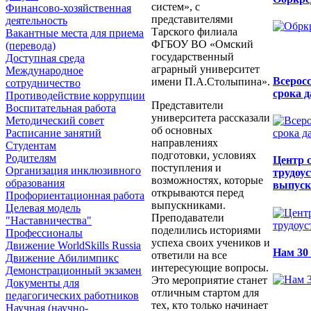
систем», с
Финансово-хозяйственная
представителями
деятельность
Тарского филиала
Вакантные места для приема
ФГБОУ ВО «Омский
(перевода)
государственный
Доступная среда
аграрный университет
Международное
Всерос
имени П.А.Столыпина».
сотрудничество
срока 
Противодействие коррупции
Представители
Воспитательная работа
университета рассказали
Методический совет
об основных
Расписание занятий
направлениях
Студентам
подготовки, условиях
Родителям
Центр 
поступления и
Организация инклюзивного
трудоу
возможностях, которые
образования
выпуск
открываются перед
Профориентационная работа
выпускниками.
Целевая модель
Преподаватели
"Наставничества"
поделились историями
Профессионалы
успеха своих учеников и
Движение WorldSkills Russia
Нам 30
ответили на все
Движение Абилимпикс
интересующие вопросы.
Демонстрационный экзамен
Это мероприятие станет
Документы для
отличным стартом для
педагогических работников
тех, кто только начинает
Научная (научно-