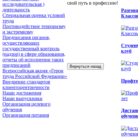
свой путь в профессию!
исследовательская )
деятельность
Разгов
Специальная оценка условий
Классн
труда
Противодействие терроризму
и экстремизму
Предписания органов,
осуществляющих
Студен
государственный контроль
клуб
(надзор) в сфере образования,
отчеты об исполнении таких
предписаний
Всероссийская акция «Герои
труда Российской Федерации»
Профтех
Внедрение стандартов
клиентоцентричности
Наши достижения
Наши выпускники
Организация целевого
обучения
Дистан
Организация питания
обучен