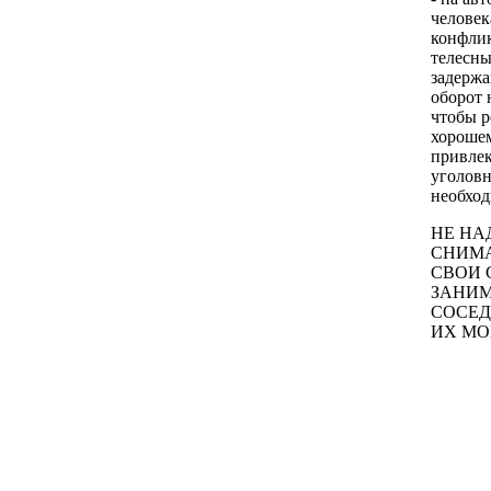
человек
конфли
телесны
задержа
оборот 
чтобы р
хорошем
привлек
уголовн
необход
НЕ НА
СНИМА
СВОИ 
ЗАНИМ
СОСЕД
ИX М