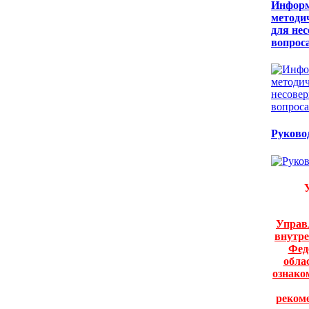
Информ
методи
для не
вопрос
Руково
Управ
внутре
Фед
обла
ознако
реком