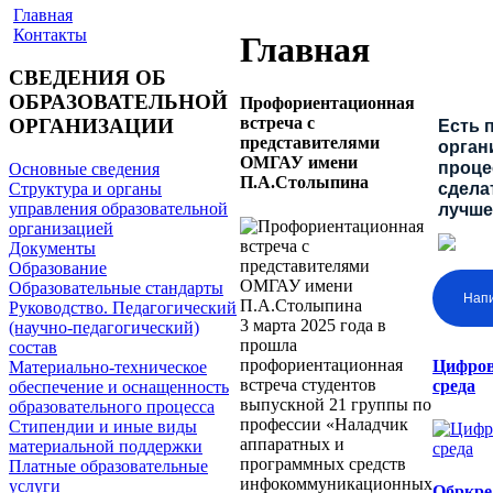
Главная
Контакты
Главная
СВЕДЕНИЯ ОБ
ОБРАЗОВАТЕЛЬНОЙ
Профориентационная
встреча с
ОРГАНИЗАЦИИ
Есть 
представителями
орган
ОМГАУ имени
процес
Основные сведения
П.А.Столыпина
Структура и органы
сдела
управления образовательной
лучше
организацией
Документы
Образование
Образовательные стандарты
Нап
Руководство. Педагогический
3 марта 2025 года в
(научно-педагогический)
прошла
состав
профориентационная
Цифров
Материально-техническое
встреча студентов
среда
обеспечение и оснащенность
выпускной 21 группы по
образовательного процесса
профессии «Наладчик
Стипендии и иные виды
аппаратных и
материальной поддержки
программных средств
Платные образовательные
инфокоммуникационных
услуги
Обркре