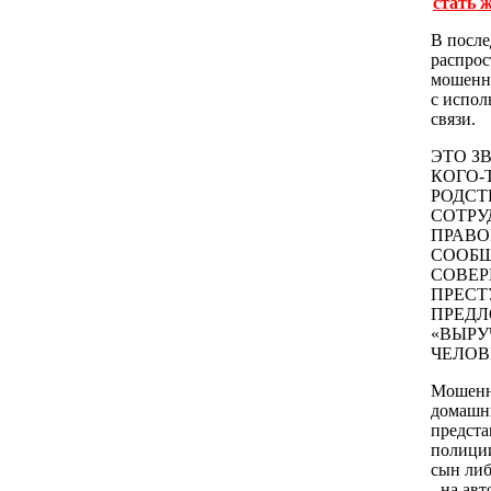
стать 
В после
распрос
мошенн
с испол
связи.
ЭТО З
КОГО-
РОДСТ
СОТРУ
ПРАВО
СООБ
СОВЕ
ПРЕСТ
ПРЕД
«ВЫРУ
ЧЕЛОВ
Мошенн
домашн
предста
полиции
сын ли
- на ав