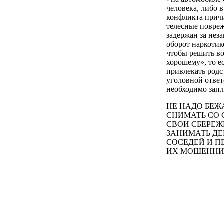
человека, либо в
конфликта прич
телесные повре
задержан за нез
оборот наркотико
чтобы решить во
хорошему», то е
привлекать родс
уголовной ответ
необходимо запл
НЕ НАДО БЕЖА
СНИМАТЬ СО 
СВОИ СБЕРЕЖ
ЗАНИМАТЬ ДЕ
СОСЕДЕЙ И П
ИX МОШЕННИ