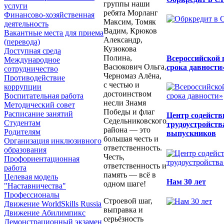
группы наши
услуги
ребята Морланг
Финансово-хозяйственная
Максим, Томяк
деятельность
Вадим, Крюков
Вакантные места для приема
Александр,
(перевода)
Кузюкова
Доступная среда
Полина,
Всероссийской 
Международное
Васюкович Ольга,
срока давности
сотрудничество
Черномаз Алёна,
Противодействие
с честью и
коррупции
достоинством
Воспитательная работа
несли Знамя
Методический совет
Победы и флаг
Расписание занятий
Центр содейств
Седельниковского
Студентам
трудоустройств
района — это
Родителям
выпускников
большая честь и
Организация инклюзивного
ответственность.
образования
Честь,
Профориентационная
ответственность и
работа
память — всё в
Целевая модель
Нам 30 лет
одном шаге!
"Наставничества"
Профессионалы
Строевой шаг,
Движение WorldSkills Russia
выправка и
Движение Абилимпикс
серьёзность
Демонстрационный экзамен