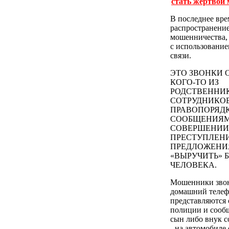
стать жертвой
В последнее вр
распространени
мошенничества,
с использовани
связи.
ЭТО ЗВОНКИ 
КОГО-ТО ИЗ
РОДСТВЕННИ
СОТРУДНИКО
ПРАВОПОРЯДК
СООБЩЕНИЯМ
СОВЕРШЕНИИ
ПРЕСТУПЛЕН
ПРЕДЛОЖЕН
«ВЫРУЧИТЬ» 
ЧЕЛОВЕКА.
Мошенники звон
домашний телеф
представляются
полиции и сообщ
сын либо внук 
- на автомобиле