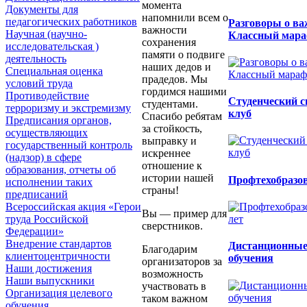
момента
Документы для
напомнили всем о
педагогических работников
Разговоры о ва
важности
Научная (научно-
Классный мар
сохранения
исследовательская )
памяти о подвиге
деятельность
наших дедов и
Специальная оценка
прадедов. Мы
условий труда
гордимся нашими
Противодействие
Студенческий 
студентами.
терроризму и экстремизму
клуб
Спасибо ребятам
Предписания органов,
за стойкость,
осуществляющих
выправку и
государственный контроль
искреннее
(надзор) в сфере
отношение к
образования, отчеты об
истории нашей
Профтехобразов
исполнении таких
страны!
предписаний
Всероссийская акция «Герои
Вы — пример для
труда Российской
сверстников.
Федерации»
Внедрение стандартов
Дистанционны
Благодарим
клиентоцентричности
обучения
организаторов за
Наши достижения
возможность
Наши выпускники
участвовать в
Организация целевого
таком важном
обучения