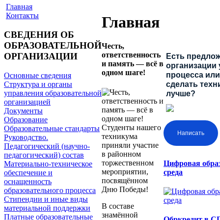
Главная
Контакты
Главная
СВЕДЕНИЯ ОБ
ОБРАЗОВАТЕЛЬНОЙ
Честь,
ответственность
ОРГАНИЗАЦИИ
Есть предлож
и память — всё в
организации 
одном шаге!
процесса или 
Основные сведения
Структура и органы
сделать техн
управления образовательной
лучше?
организацией
Документы
Образование
Студенты нашего
Образовательные стандарты
Написать
техникума
Руководство.
приняли участие
Педагогический (научно-
в районном
педагогический) состав
торжественном
Цифровая обра
Материально-техническое
мероприятии,
среда
обеспечение и
посвящённом
оснащенность
Дню Победы!
образовательного процесса
Стипендии и иные виды
В составе
материальной поддержки
знамённой
Платные образовательные
Обркредит в С