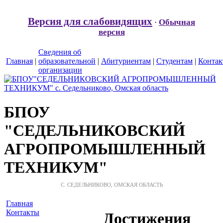
Версия для слабовидящих
Обычная
·
версия
Сведения об
Главная
|
образовательной
|
Абитуриентам
|
Студентам
|
Конта
организации
БПОУ
"СЕДЕЛЬНИКОВСКИЙ
АГРОПРОМЫШЛЕННЫЙ
ТЕХНИКУМ"
С. СЕДЕЛЬНИКОВО, ОМСКАЯ ОБЛАСТЬ
Главная
Контакты
Достижения