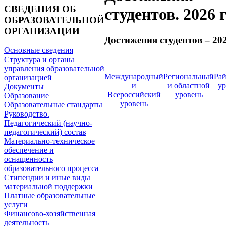
СВЕДЕНИЯ ОБ
студентов. 2026 
ОБРАЗОВАТЕЛЬНОЙ
ОРГАНИЗАЦИИ
Достижения студентов – 202
Основные сведения
Структура и органы
управления образовательной
Международный
Региональный
Ра
организацией
и
и областной
ур
Документы
Всероссийский
уровень
Образование
уровень
Образовательные стандарты
Руководство.
Педагогический (научно-
педагогический) состав
Материально-техническое
обеспечение и
оснащенность
образовательного процесса
Стипендии и иные виды
материальной поддержки
Платные образовательные
услуги
Финансово-хозяйственная
деятельность