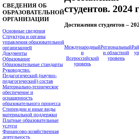
СВЕДЕНИЯ ОБ
студентов. 2024 
ОБРАЗОВАТЕЛЬНОЙ
ОРГАНИЗАЦИИ
Достижения студентов – 202
Основные сведения
Структура и органы
управления образовательной
Международный
Региональный
Ра
организацией
и
и областной
ур
Документы
Всероссийский
уровень
Образование
уровень
Образовательные стандарты
Руководство.
Педагогический (научно-
педагогический) состав
Материально-техническое
обеспечение и
оснащенность
образовательного процесса
Стипендии и иные виды
материальной поддержки
Платные образовательные
услуги
Финансово-хозяйственная
деятельность