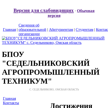
Версия для слабовидящих
Обычная
·
версия
Сведения об
Главная
|
образовательной
|
Абитуриентам
|
Студентам
|
Конта
организации
БПОУ
"СЕДЕЛЬНИКОВСКИЙ
АГРОПРОМЫШЛЕННЫЙ
ТЕХНИКУМ"
С. СЕДЕЛЬНИКОВО, ОМСКАЯ ОБЛАСТЬ
Главная
Контакты
Достижения