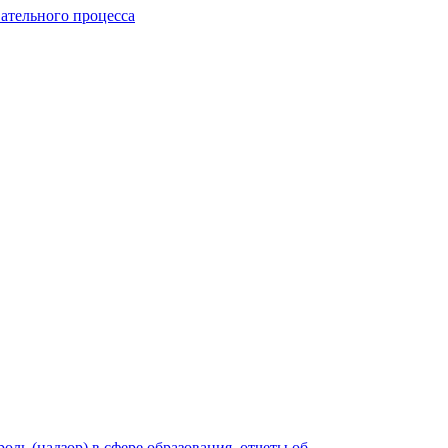
ательного процесса
ль (надзор) в сфере образования, отчеты об