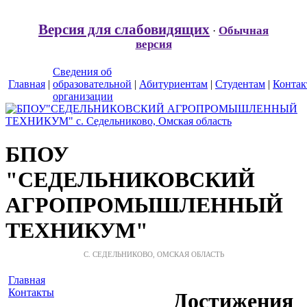
Версия для слабовидящих
Обычная
·
версия
Сведения об
Главная
|
образовательной
|
Абитуриентам
|
Студентам
|
Конта
организации
БПОУ
"СЕДЕЛЬНИКОВСКИЙ
АГРОПРОМЫШЛЕННЫЙ
ТЕХНИКУМ"
С. СЕДЕЛЬНИКОВО, ОМСКАЯ ОБЛАСТЬ
Главная
Контакты
Достижения