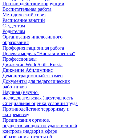
Противодействие коррупции
Воспитательная работа
Методический совет
Расписание занятий
Студентам
Родителям
Организация инклюзивного
образования
Профориентационная работа
Целевая модель "Наставничества"
Профессионалы
Движение WorldSkills Russia
Движение Абилимпикс
Демонстрационный экзамен
Документы для педагогических
работников
Научная (научно-
исследовательская ) деятельность
Специальная оценка условий труда
Противодействие терроризму и
экстремизму
Предписания органов,
осуществляющих государственный
контроль (надзор) в сфере
образования, отчеты об