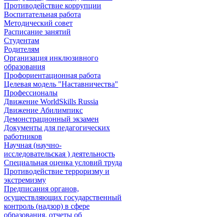
Противодействие коррупции
Воспитательная работа
Методический совет
Расписание занятий
Студентам
Родителям
Организация инклюзивного
образования
Профориентационная работа
Целевая модель "Наставничества"
Профессионалы
Движение WorldSkills Russia
Движение Абилимпикс
Демонстрационный экзамен
Документы для педагогических
работников
Научная (научно-
исследовательская ) деятельность
Специальная оценка условий труда
Противодействие терроризму и
экстремизму
Предписания органов,
осуществляющих государственный
контроль (надзор) в сфере
образования, отчеты об