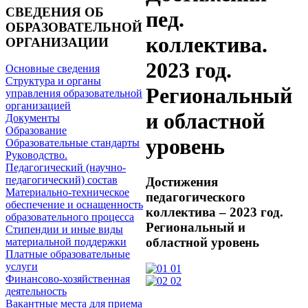
СВЕДЕНИЯ ОБ
пед.
ОБРАЗОВАТЕЛЬНОЙ
коллектива.
ОРГАНИЗАЦИИ
2023 год.
Основные сведения
Структура и органы
Региональный
управления образовательной
организацией
и областной
Документы
Образование
уровень
Образовательные стандарты
Руководство.
Педагогический (научно-
педагогический) состав
Достижения
Материально-техническое
педагогического
обеспечение и оснащенность
коллектива – 2023 год.
образовательного процесса
Региональный и
Стипендии и иные виды
областной уровень
материальной поддержки
Платные образовательные
услуги
01
Финансово-хозяйственная
02
деятельность
Вакантные места для приема