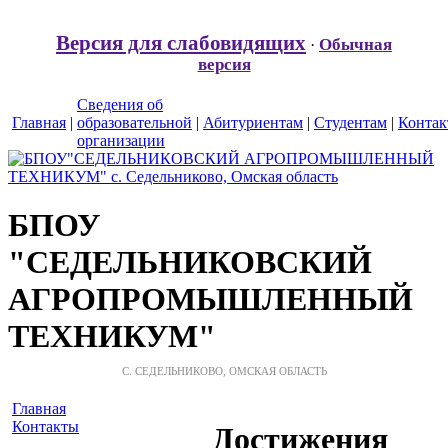
Версия для слабовидящих
Обычная
·
версия
Сведения об
Главная
|
образовательной
|
Абитуриентам
|
Студентам
|
Конта
организации
БПОУ
"СЕДЕЛЬНИКОВСКИЙ
АГРОПРОМЫШЛЕННЫЙ
ТЕХНИКУМ"
С. СЕДЕЛЬНИКОВО, ОМСКАЯ ОБЛАСТЬ
Главная
Контакты
Достижения